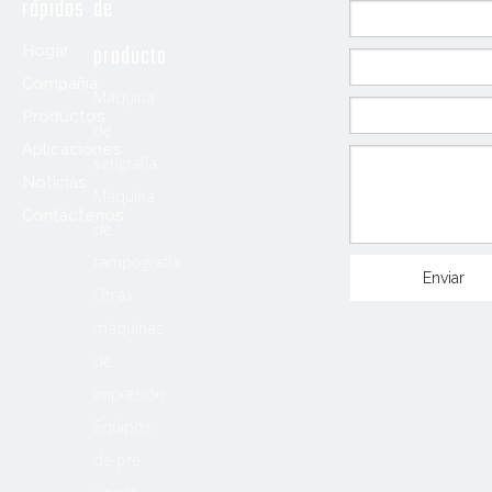
rápidos
de
producto
Hogar
Compañía
Máquina
Productos
de
Aplicaciones
serigrafía
Noticias
Máquina
Contáctenos
de
tampografía
Enviar
Otras
máquinas
de
impresión
Equipos
de pre