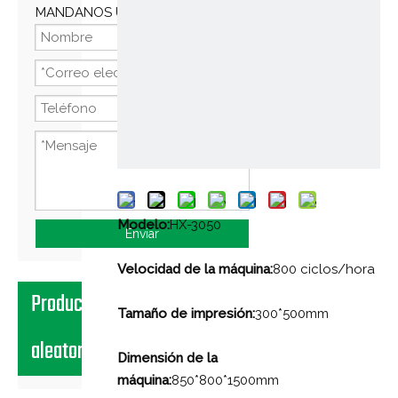
MANDANOS UN MENSAJE
Compartir con:
Modelo:
HX-3050
Enviar
Velocidad de la máquina:
800 ciclos/hora
Productos
Tamaño de impresión:
300*500mm
aleatorios
Dimensión de la
máquina:
850*800*1500mm