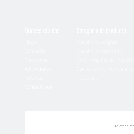
Enlaces rápidos
Categoria de producto
Máquina de serigrafía
Hogar
Máquina de tampografía
Compañía
Otras máquinas de impresió
Productos
Equipos de pre y post impre
Aplicaciones
Accesorios
Noticias
Contáctenos
Teléfono mó
Comparti