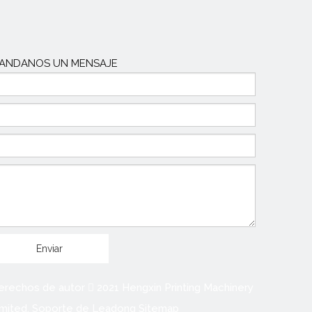
ANDANOS UN MENSAJE
Enviar
erechos de autor

2021 Hengxin Printing Machinery
imited. Soporte de
Leadong
Sitemap