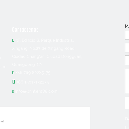
M
Contáctenos

3F, Edificio B, Parque Industrial
Xingang, No.27 de Xingang Road,
Ciudad Chang'an, Ciudad Dongguan,
n
Guangdong, CN
sión

+86 769 82285175

+86 15017132235
info@printers88.com

D
vil
r con:
L