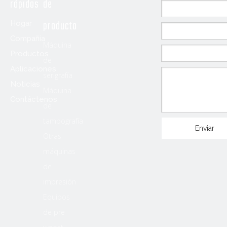
rápidos
de
producto
Hogar
Compañía
Máquina
Productos
de
Aplicaciones
serigrafía
Noticias
Máquina
Contáctenos
de
tampografía
Enviar
Otras
máquinas
de
impresión
Equipos
de pre