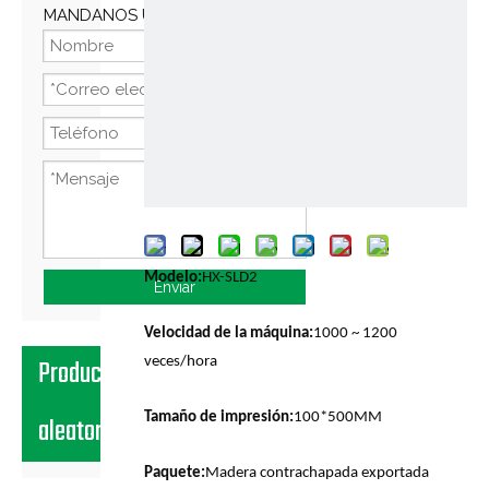
MANDANOS UN MENSAJE
Compartir con:
Modelo:
HX-SLD2
Enviar
Velocidad de la máquina:
1000 ~ 1200
Productos
veces/hora
Tamaño de impresión:
100*500MM
aleatorios
Paquete:
Madera contrachapada exportada